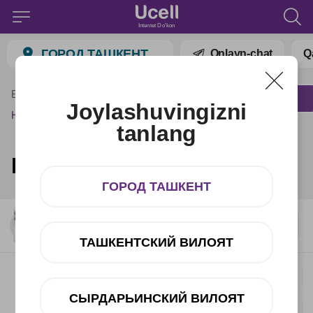
Intentet Do'kon
ГОРОД ТАШКЕНТ
Onlayn-chat
Q
Bosh menyu
Katalog
Barcha smartfonlar
Joylashuvingizni
Honor
tanlang
Honor
ГОРОД ТАШКЕНТ
ТАШКЕНТСКИЙ ВИЛОЯТ
Honor 600 8+256GB Black Midnight
6 490 000 UZS
СЫРДАРЬИНСКИЙ ВИЛОЯТ