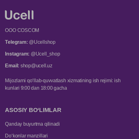
ООО COSCOM
Telegram:
@Ucellshop
Instagram:
@Ucell_shop
Email:
shop@ucell.uz
Mijozlarni qo‘llab-quvvatlash xizmatining ish rejimi: ish
kunlari 9:00 dan 18:00 gacha
ASOSIY BO‘LIMLAR
Qanday buyurtma qilinadi
Do‘konlar manzillari