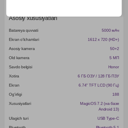
Характеристики
Asosiy xususiyatlari
Batareya quvvati
5000 мАч
Ekran o'lchamlari
1612 x 720 (HD+)
Asosiy kamera
50+2
Old kamera
5 МП
Savdo belgisi
Honor
Xotira
6 ГБ ОЗУ / 128 ГБ ПЗУ
Ekran
6.74" TFT LCD (90 Гц)
Og'irligi
188
Xususiyatlari
MagicOS 7.2 (на базе
Android 13)
Ulagich turi
USB Type-C
Bluetooth
Bluetooth 5.1