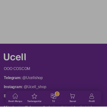
ООО COSCOM
Telegram:
@Ucellshop
Instagram:
@Ucell_shop
Uz
Email:
shop@ucell.uz
Bosh Menyu
Tanlanganlar
Til
Savat
Profil