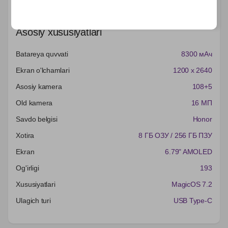
Характеристики
Asosiy xususiyatlari
Batareya quvvati
8300 мАч
Ekran o'lchamlari
1200 x 2640
Asosiy kamera
108+5
Old kamera
16 МП
Savdo belgisi
Honor
Xotira
8 ГБ ОЗУ / 256 ГБ ПЗУ
Ekran
6.79" AMOLED
Og'irligi
193
Xususiyatlari
MagicOS 7.2
Ulagich turi
USB Type-C