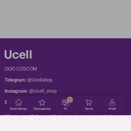
ООО COSCOM
Telegram:
@Ucellshop
Instagram:
@Ucell_shop
Uz
Email:
shop@ucell.uz
Bosh Menyu
Tanlanganlar
Til
Savat
Profil
Mijozlarni qo‘llab-quvvatlash xizmatining ish rejimi: ish
kunlari 9:00 dan 18:00 gacha