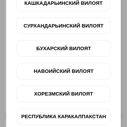
КАШКАДАРЬИНСКИЙ ВИЛОЯТ
12 oy
dan 578 000 UZS
Mavjudligini tekshiring
СУРХАНДАРЬИНСКИЙ ВИЛОЯТ
Savatga
БУХАРСКИЙ ВИЛОЯТ
НАВОИЙСКИЙ ВИЛОЯТ
Muddatli to‘lov
Telegram orqali bog‘lanish
ХОРЕЗМСКИЙ ВИЛОЯТ
@ucellshop
РЕСПУБЛИКА КАРАКАЛПАКСТАН