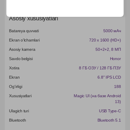
Характеристики
Asosiy xususiyatlari
Batareya quvvati
5000 мАч
Ekran o'lchamlari
720 x 1600 (HD+)
Asosiy kamera
50+2+2
, 8 МП
Savdo belgisi
Honor
Xotira
8 ГБ ОЗУ / 128 ГБ ПЗУ
Ekran
6.8" IPS LCD
Og'irligi
188
Xususiyatlari
Magic UI (на базе Android
13)
Ulagich turi
USB Type-C
Bluetooth
Bluetooth 5.1