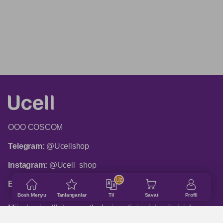
ООО COSCOM
Telegram:
@Ucellshop
Instagram:
@Ucell_shop
Uz
Email:
shop@ucell.uz
Bosh Menyu
Tanlanganlar
Til
Savat
Profil
Mijozlarni qo‘llab-quvvatlash xizmatining ish rejimi: ish
kunlari 9:00 dan 18:00 gacha