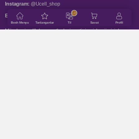
Instagram:
@Ucell_shop
Uz
Email:
shop@ucell.uz
Bosh Menyu
Tanlanganlar
Til
Savat
Profil
Mijozlarni qo‘llab-quvvatlash xizmatining ish rejimi: ish
kunlari 9:00 dan 18:00 gacha
ASOSIY BO‘LIMLAR
Qanday buyurtma qilinadi
Do‘konlar manzillari
Qo'shimcha ma'lumot
Trade - in
XARIDORLARGA