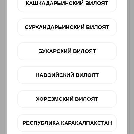
4 890 000 UZS
КАШКАДАРЬИНСКИЙ ВИЛОЯТ
Muddatli to‘lov
СУРХАНДАРЬИНСКИЙ ВИЛОЯТ
12 oy
dan 566 000 UZS
Mavjudligini tekshiring
БУХАРСКИЙ ВИЛОЯТ
Savatga
НАВОИЙСКИЙ ВИЛОЯТ
ХОРЕЗМСКИЙ ВИЛОЯТ
Muddatli to‘lov
РЕСПУБЛИКА КАРАКАЛПАКСТАН
Telegram orqali bog‘lanish
@ucellshop