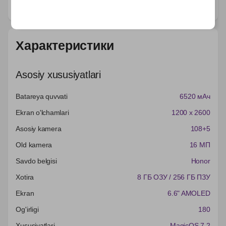
Характеристики
Asosiy xususiyatlari
Batareya quvvati
6520 мАч
Ekran o'lchamlari
1200 x 2600
Asosiy kamera
108+5
Old kamera
16 МП
Savdo belgisi
Honor
Xotira
8 ГБ ОЗУ / 256 ГБ ПЗУ
Ekran
6.6" AMOLED
Og'irligi
180
Xususiyatlari
MagicOS 7.2