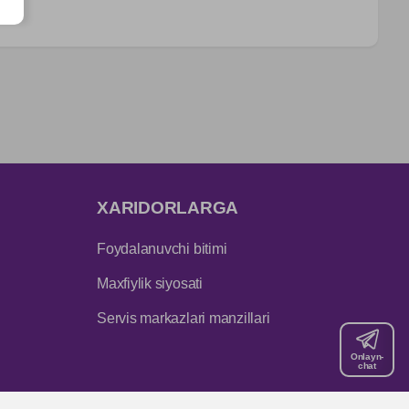
XARIDORLARGA
Foydalanuvchi bitimi
Maxfiylik siyosati
Servis markazlari manzillari
Onlayn-
chat