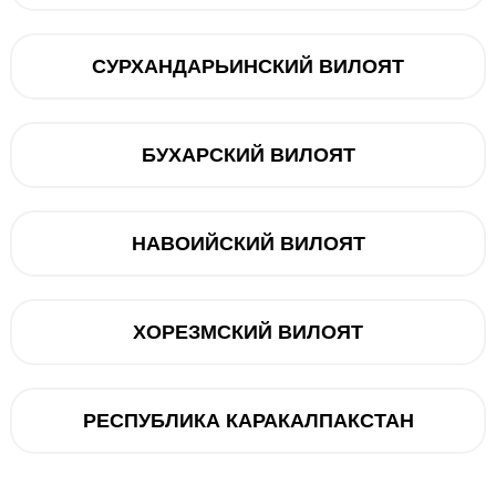
СУРХАНДАРЬИНСКИЙ ВИЛОЯТ
4500 мАч
БУХАРСКИЙ ВИЛОЯТ
2412 x 1080 (FHD+)
108+2+2
НАВОИЙСКИЙ ВИЛОЯТ
16 МП
Honor
8 ГБ ОЗУ / 256 ГБ ПЗУ
ХОРЕЗМСКИЙ ВИЛОЯТ
6.7" AMOLED
175
РЕСПУБЛИКА КАРАКАЛПАКСТАН
MagicOS 7.2 (на базе Android 13)
USB Type-C