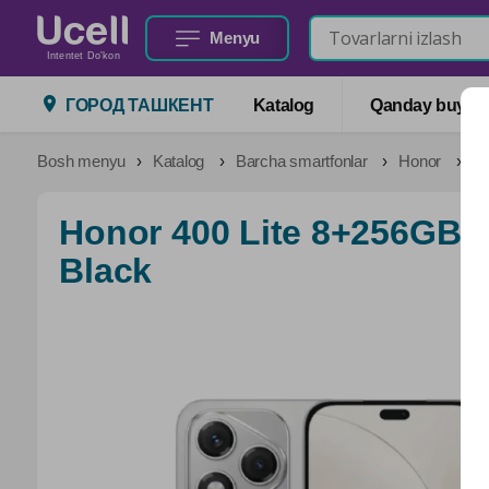
Menyu
Intentet Do'kon
ГОРОД ТАШКЕНТ
Katalog
Qanday buyurtm
Bosh menyu
Katalog
Barcha smartfonlar
Honor
Ho
Honor 400 Lite 8+256GB 
Black