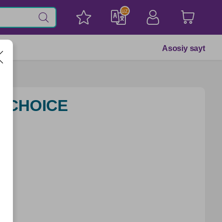
uz
Asosiy sayt
or CHOICE
R