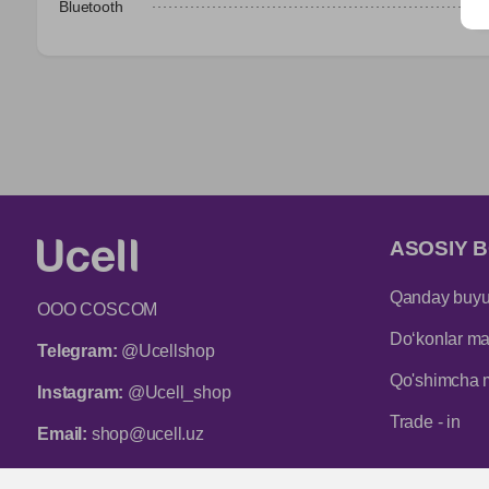
Bluetooth
ASOSIY B
Qanday buyur
ООО COSCOM
Do‘konlar man
Telegram:
@Ucellshop
Qo'shimcha 
Instagram:
@Ucell_shop
Trade - in
Email:
shop@ucell.uz
Mijozlarni qo‘llab-quvvatlash xizmatining ish