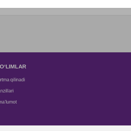
Bluetooth 5.1
O‘LIMLAR
tma qilinadi
zillari
ma'lumot