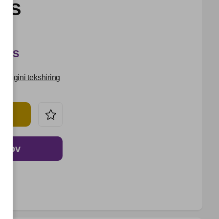
UZS
 UZS
udligini tekshiring
o‘lov