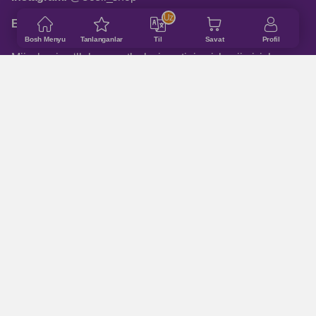
Uz
Email:
shop@ucell.uz
Bosh Menyu
Tanlanganlar
Til
Savat
Profil
Mijozlarni qo‘llab-quvvatlash xizmatining ish rejimi: ish
kunlari 9:00 dan 18:00 gacha
ASOSIY BO‘LIMLAR
Qanday buyurtma qilinadi
Do‘konlar manzillari
Qo'shimcha ma'lumot
Trade - in
XARIDORLARGA