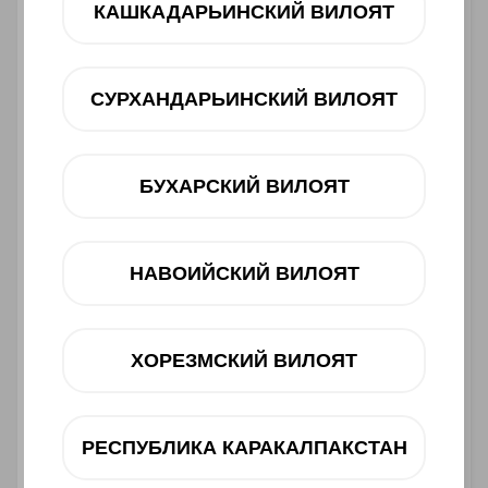
2 390 000 UZS
КАШКАДАРЬИНСКИЙ ВИЛОЯТ
Muddatli to‘lov
СУРХАНДАРЬИНСКИЙ ВИЛОЯТ
12 oy
dan 276 000 UZS
Mavjudligini tekshiring
БУХАРСКИЙ ВИЛОЯТ
Savatga
НАВОИЙСКИЙ ВИЛОЯТ
ХОРЕЗМСКИЙ ВИЛОЯТ
Muddatli to‘lov
Telegram orqali bog‘lanish
РЕСПУБЛИКА КАРАКАЛПАКСТАН
@ucellshop