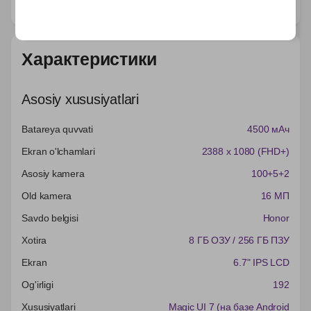
Характеристики
Asosiy xususiyatlari
Batareya quvvati
4500 мАч
Ekran o'lchamlari
2388 x 1080 (FHD+)
Asosiy kamera
100+5+2
Old kamera
16 МП
Savdo belgisi
Honor
Xotira
8 ГБ ОЗУ / 256 ГБ ПЗУ
Ekran
6.7" IPS LCD
Og'irligi
192
Xususiyatlari
Magic UI 7 (на базе Android