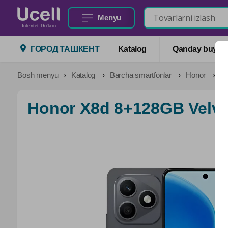
Menyu
Intentet Do'kon
ГОРОД ТАШКЕНТ
Katalog
Qanday buyurtm
Bosh menyu
Katalog
Barcha smartfonlar
Honor
Ho
Honor X8d 8+128GB Velve