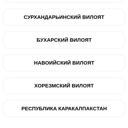
СУРХАНДАРЬИНСКИЙ ВИЛОЯТ
7000 мАч
БУХАРСКИЙ ВИЛОЯТ
1080 x 2392
108+5
НАВОИЙСКИЙ ВИЛОЯТ
16 МП
Honor
8 ГБ ОЗУ / 128 ГБ ПЗУ
ХОРЕЗМСКИЙ ВИЛОЯТ
6.77" AMOLED
188
РЕСПУБЛИКА КАРАКАЛПАКСТАН
Android 15 (MagicOS 10)
USB Type-C