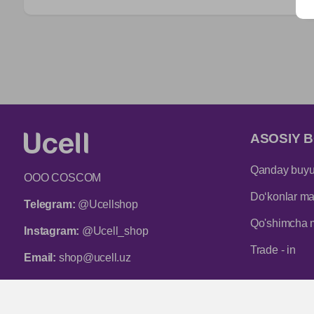
ASOSIY B
Qanday buyur
ООО COSCOM
Do‘konlar man
Telegram:
@Ucellshop
Qo'shimcha 
Instagram:
@Ucell_shop
Trade - in
Email:
shop@ucell.uz
Mijozlarni qo‘llab-quvvatlash xizmatining ish
rejimi: ish kunlari 9:00 dan 18:00 gacha