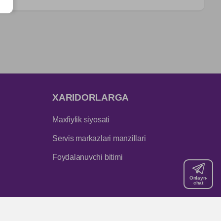
XARIDORLARGA
Maxfiylik siyosati
Servis markazlari manzillari
Foydalanuvchi bitimi
Onlayn-
chat