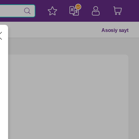
uz
Asosiy sayt
R
ZS