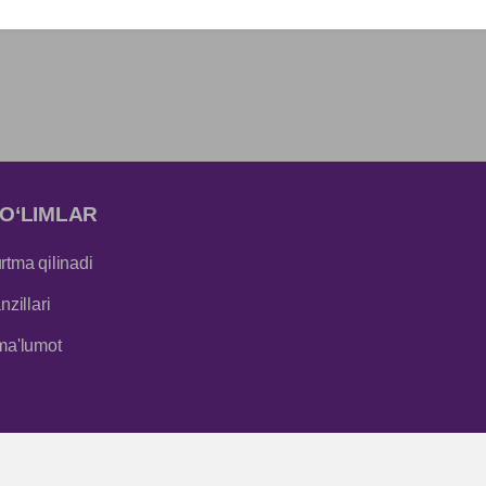
O‘LIMLAR
tma qilinadi
zillari
ma'lumot