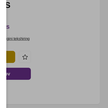
UZS
 UZS
udligini tekshiring
o‘lov