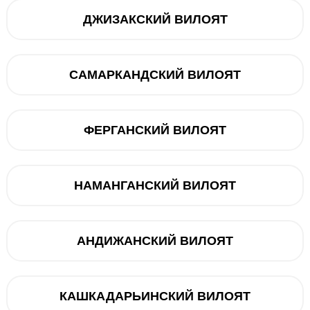
3 190 000 
ДЖИЗАКСКИЙ ВИЛОЯТ
Muddatli to‘lov
САМАРКАНДСКИЙ ВИЛОЯТ
12 oy
dan 369 000
Mavj
ФЕРГАНСКИЙ ВИЛОЯТ
Savatga
НАМАНГАНСКИЙ ВИЛОЯТ
Muddatli t
АНДИЖАНСКИЙ ВИЛОЯТ
Telegram orqali bog‘lanish
@ucellshop
КАШКАДАРЬИНСКИЙ ВИЛОЯТ