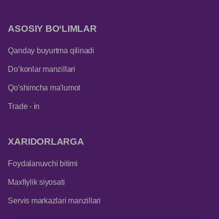
ASOSIY BO‘LIMLAR
Qanday buyurtma qilinadi
Do‘konlar manzillari
Qo'shimcha ma'lumot
Trade - in
XARIDORLARGA
Foydalanuvchi bitimi
Maxfiylik siyosati
Servis markazlari manzillari