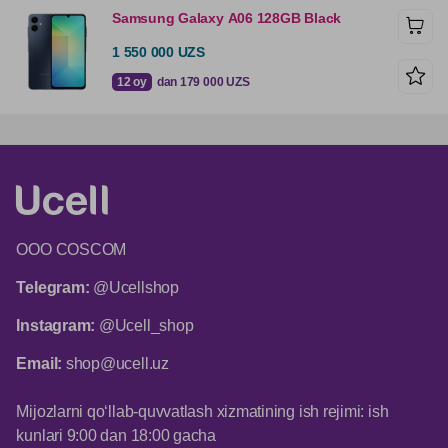
Samsung Galaxy А06 128GB Black
1 550 000 UZS
12 oy
dan 179 000 UZS
ООО COSCOM
Telegram:
@Ucellshop
Instagram:
@Ucell_shop
Email:
shop@ucell.uz
Mijozlarni qo‘llab-quvvatlash xizmatining ish rejimi: ish
kunlari 9:00 dan 18:00 gacha