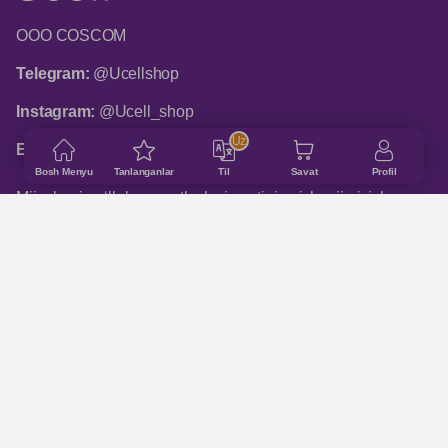
ООО COSCOM
Telegram:
@Ucellshop
Instagram:
@Ucell_shop
Uz
Email:
shop@ucell.uz
Bosh Menyu
Tanlanganlar
Til
Savat
Profil
Mijozlarni qo‘llab-quvvatlash xizmatining ish rejimi: ish
kunlari 9:00 dan 18:00 gacha
ASOSIY BO‘LIMLAR
Qanday buyurtma qilinadi
Do‘konlar manzillari
Qo'shimcha ma'lumot