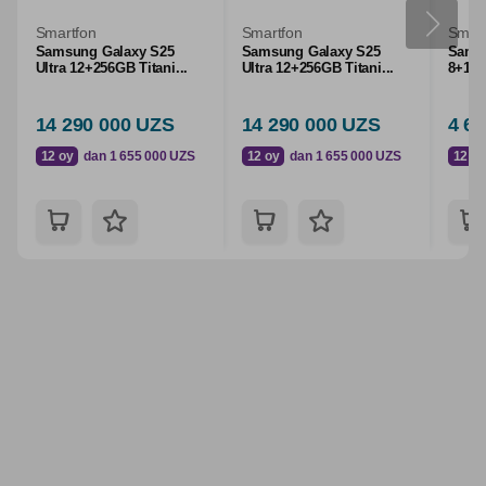
Smartfon
Smartfon
Smart
Samsung Galaxy S25
Samsung Galaxy S25
Samsu
Ultra 12+256GB Titani...
Ultra 12+256GB Titani...
8+128
14 290 000 UZS
14 290 000 UZS
4 6
12 oy
dan 1 655 000 UZS
12 oy
dan 1 655 000 UZS
12 oy