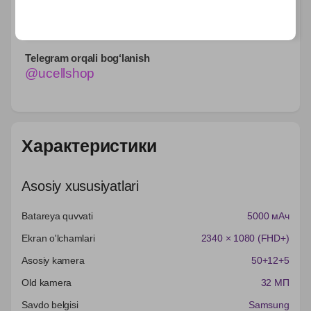
so’m. Smartfonni aksiyasiz sotib olish mumkin,
smartfon miqdori esa 5 090 000 so'm
Telegram orqali bog‘lanish
@ucellshop
Характеристики
Asosiy xususiyatlari
Batareya quvvati
5000 мАч
Ekran o'lchamlari
2340 × 1080 (FHD+)
Asosiy kamera
50+12+5
Old kamera
32 МП
Savdo belgisi
Samsung