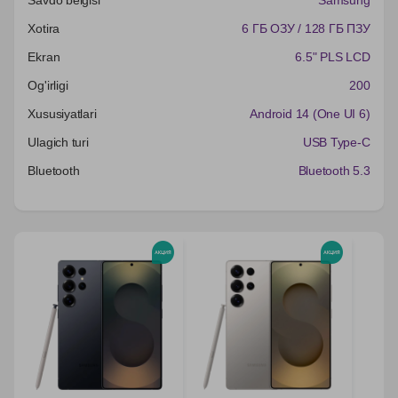
Xotira
6 ГБ ОЗУ / 128 ГБ ПЗУ
Ekran
6.5" PLS LCD
Og'irligi
200
Xususiyatlari
Android 14 (One UI 6)
Ulagich turi
USB Type-C
Bluetooth
Bluetooth 5.3