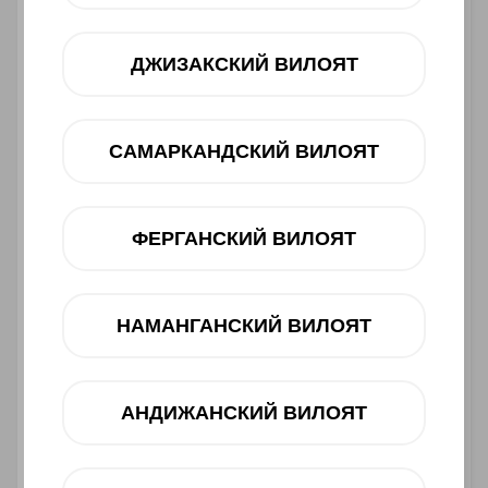
ДЖИЗАКСКИЙ ВИЛОЯТ
САМАРКАНДСКИЙ ВИЛОЯТ
ФЕРГАНСКИЙ ВИЛОЯТ
НАМАНГАНСКИЙ ВИЛОЯТ
Asosiy xususiyatlari
АНДИЖАНСКИЙ ВИЛОЯТ
Ishlab chiqaruvchi:
SAMSUNG
Toifasi:
Smartfon
Barkod:
8806097095934