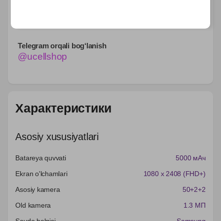
qilganingizdaCheksiz internet + 100 GB — 3 oy
davomida bepul!
Telegram orqali bog‘lanish
@ucellshop
Характеристики
Asosiy xususiyatlari
Batareya quvvati
5000 мАч
Ekran o'lchamlari
1080 x 2408 (FHD+)
Asosiy kamera
50+2+2
Old kamera
1.3 МП
Savdo belgisi
Samsung