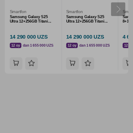
Smartfon
Smartfon
Smart
Samsung Galaxy S25
Samsung Galaxy S25
Samsu
Ultra 12+256GB Titani...
Ultra 12+256GB Titani...
8+128
14 290 000 UZS
14 290 000 UZS
4 6
12 oy
dan 1 655 000 UZS
12 oy
dan 1 655 000 UZS
12 oy