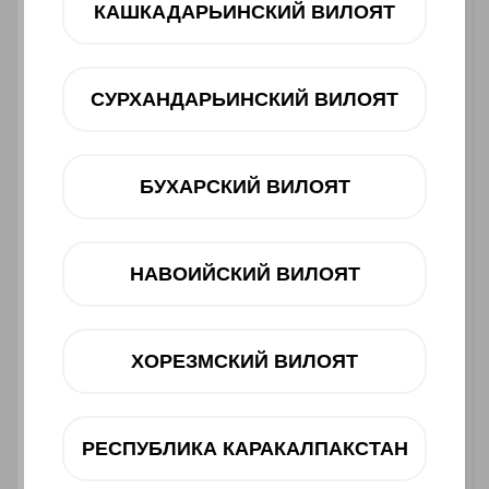
КАШКАДАРЬИНСКИЙ ВИЛОЯТ
3 250 000 UZS
СУРХАНДАРЬИНСКИЙ ВИЛОЯТ
Muddatli to‘lov
12 oy
dan 376 000 UZS
БУХАРСКИЙ ВИЛОЯТ
Mavjudligini tekshiring
Savatga
НАВОИЙСКИЙ ВИЛОЯТ
ХОРЕЗМСКИЙ ВИЛОЯТ
Muddatli to‘lov
РЕСПУБЛИКА КАРАКАЛПАКСТАН
Samsung Galaxy A26 6+128GB smartfonini xarid