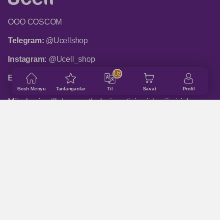
ООО COSCOM
Telegram:
@Ucellshop
Instagram:
@Ucell_shop
Uz
Email:
shop@ucell.uz
Bosh Menyu
Tanlanganlar
Til
Savat
Profil
Mijozlarni qo‘llab-quvvatlash xizmatining ish rejimi: ish
kunlari 9:00 dan 18:00 gacha
ASOSIY BO‘LIMLAR
Qanday buyurtma qilinadi
Do‘konlar manzillari
Qo'shimcha ma'lumot