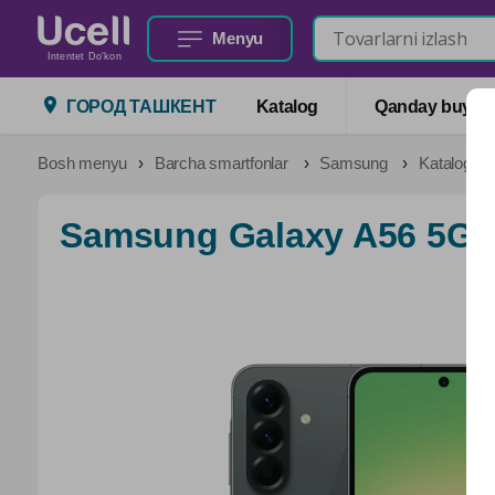
Menyu
Intentet Do'kon
ГОРОД ТАШКЕНТ
Katalog
Qanday buyurtm
Bosh menyu
Barcha smartfonlar
Samsung
Katalog
Samsung Galaxy A56 5G 