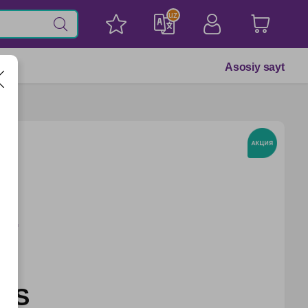
uz
Asosiy sayt
ck
UNG
UZS