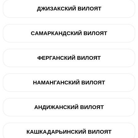
ДЖИЗАКСКИЙ ВИЛОЯТ
Muddatli to‘lov
12 oy
dan 544 000
САМАРКАНДСКИЙ ВИЛОЯТ
Mavj
ФЕРГАНСКИЙ ВИЛОЯТ
Savatga
НАМАНГАНСКИЙ ВИЛОЯТ
Muddatli t
Samsung Galaxy A56 5G 12
internet + 100 GB — 3 oy d
АНДИЖАНСКИЙ ВИЛОЯТ
000 so’m. Smartfonni aksiy
090 000 so'm
КАШКАДАРЬИНСКИЙ ВИЛОЯТ
Telegram orqali bog‘lanish