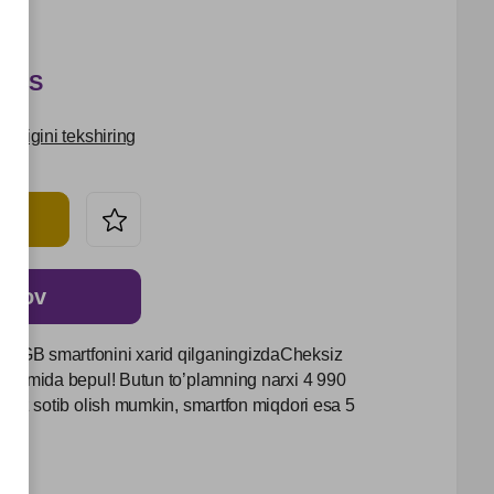
 UZS
udligini tekshiring
o‘lov
8GB smartfonini xarid qilganingizdaCheksiz
avomida bepul! Butun to’plamning narxi 4 990
asiz sotib olish mumkin, smartfon miqdori esa 5