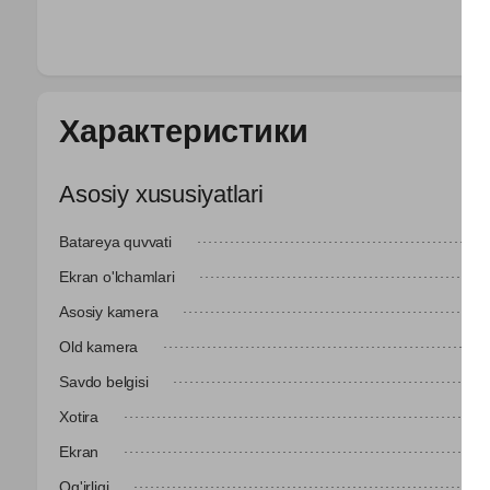
Характеристики
Asosiy xususiyatlari
Batareya quvvati
Ekran o'lchamlari
Asosiy kamera
Old kamera
Savdo belgisi
Xotira
Ekran
Og'irligi