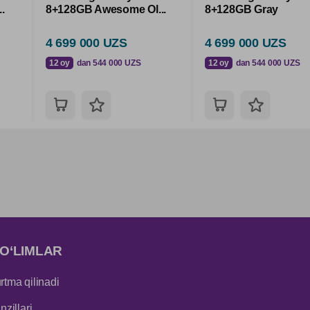
.
8+128GB Awesome Ol...
8+128GB Gray
4 699 000 UZS
4 699 000 UZS
12 oy
dan 544 000 UZS
12 oy
dan 544 000 UZS
O‘LIMLAR
tma qilinadi
zillari