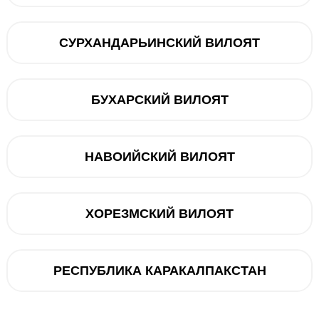
@ucellshop
СУРХАНДАРЬИНСКИЙ ВИЛОЯТ
БУХАРСКИЙ ВИЛОЯТ
НАВОИЙСКИЙ ВИЛОЯТ
5000 мАч
2340 × 1080 (FHD+)
50+12+5
ХОРЕЗМСКИЙ ВИЛОЯТ
32 МП
Samsung
РЕСПУБЛИКА КАРАКАЛПАКСТАН
8 ГБ ОЗУ / 128 ГБ ПЗУ
6.5" Super AMOLED
202