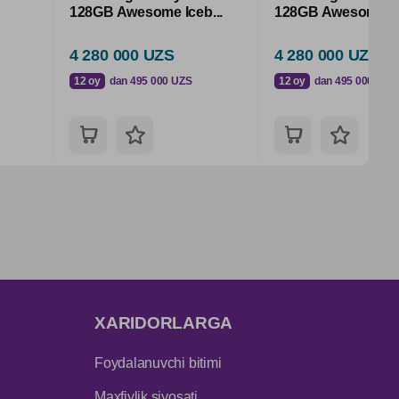
128GB Awesome Iceb...
128GB Awesome Na
4 280 000 UZS
4 280 000 UZS
12 oy
dan 495 000 UZS
12 oy
dan 495 000 UZS
XARIDORLARGA
Foydalanuvchi bitimi
Maxfiylik siyosati