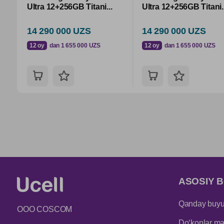
Ultra 12+256GB Titani...
Ultra 12+256GB Titani..
14 290 000 UZS
14 290 000 UZS
12 oy
dan 1 655 000 UZS
12 oy
dan 1 655 000 UZS
ASOSIY B
Qanday buyur
ООО COSCOM
Do‘konlar man