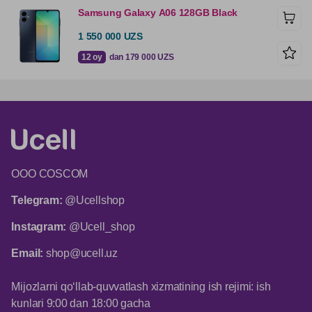
Samsung Galaxy А06 128GB Black
1 550 000 UZS
12 oy
dan 179 000 UZS
ООО COSCOM
Telegram:
@Ucellshop
Instagram:
@Ucell_shop
Email:
shop@ucell.uz
Mijozlarni qo‘llab-quvvatlash xizmatining ish rejimi: ish
kunlari 9:00 dan 18:00 gacha