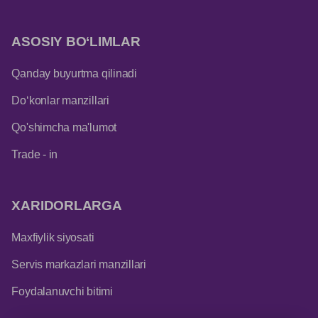
ASOSIY BO‘LIMLAR
Qanday buyurtma qilinadi
Do‘konlar manzillari
Qo'shimcha ma'lumot
Trade - in
XARIDORLARGA
Maxfiylik siyosati
Servis markazlari manzillari
Foydalanuvchi bitimi