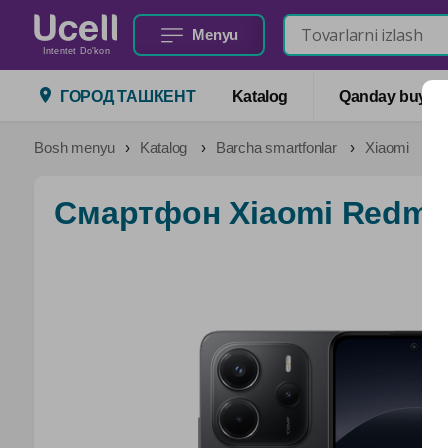
Menyu
Intentet Do'kon
ГОРОД ТАШКЕНТ
Katalog
Qanday buyurtm
Bosh menyu
Katalog
Barcha smartfonlar
Xiaomi
С
Смартфон Xiaomi Redmi 