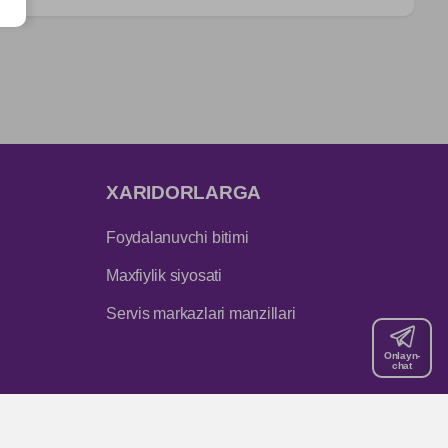
XARIDORLARGA
Foydalanuvchi bitimi
Maxfiylik siyosati
Servis markazlari manzillari
Onlayn-
chat