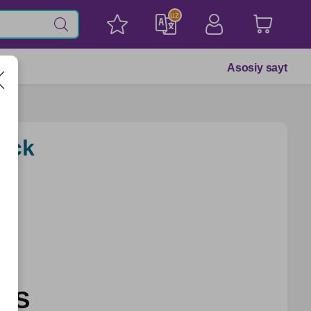
uz
Asosiy sayt
ack
UZS