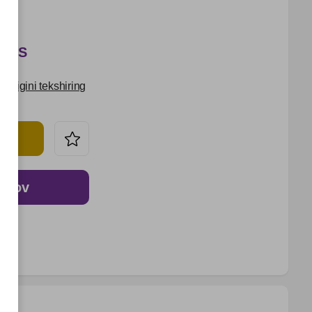
 UZS
udligini tekshiring
o‘lov