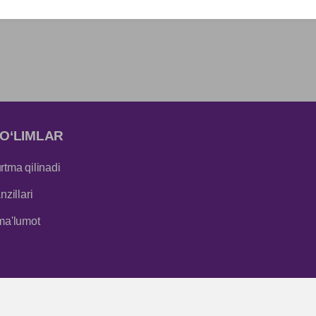
O‘LIMLAR
tma qilinadi
zillari
ma'lumot