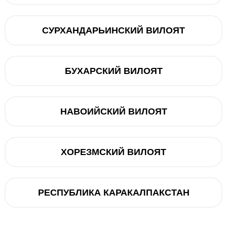
СУРХАНДАРЬИНСКИЙ ВИЛОЯТ
5000 мАч
2400 x 1080 (FHD+)
БУХАРСКИЙ ВИЛОЯТ
108+2
1.3 МП
НАВОИЙСКИЙ ВИЛОЯТ
Xiaomi
8 ГБ ОЗУ / 128 ГБ ПЗУ
6.67" AMOLED
ХОРЕЗМСКИЙ ВИЛОЯТ
188
MIUI (на базе Android 13)
РЕСПУБЛИКА КАРАКАЛПАКСТАН
USB Type-C
Bluetooth 5.1