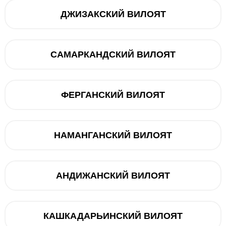
ДЖИЗАКСКИЙ ВИЛОЯТ
Muddatli to‘lov
12 oy
dan 265 000
САМАРКАНДСКИЙ ВИЛОЯТ
Mavj
ФЕРГАНСКИЙ ВИЛОЯТ
Savatga
НАМАНГАНСКИЙ ВИЛОЯТ
Muddatli t
Telegram orqali bog‘lanish
@ucellshop
АНДИЖАНСКИЙ ВИЛОЯТ
КАШКАДАРЬИНСКИЙ ВИЛОЯТ