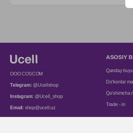
ASOSIY B
Qanday buyur
ООО COSCOM
Do‘konlar man
Telegram:
@Ucellshop
Qo'shimcha 
Instagram:
@Ucell_shop
Trade - in
Email:
shop@ucell.uz
Mijozlarni qo‘llab-quvvatlash xizmatining ish
rejimi: ish kunlari 9:00 dan 18:00 gacha