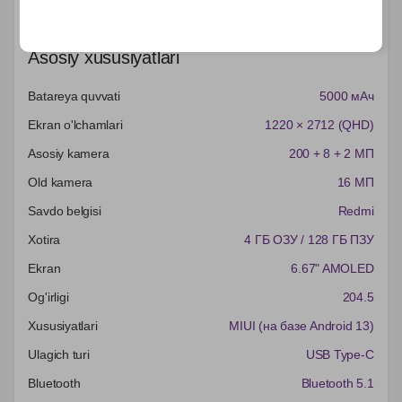
Характеристики
Asosiy xususiyatlari
Batareya quvvati
5000 мАч
Ekran o'lchamlari
1220 × 2712 (QHD)
Asosiy kamera
200 + 8 + 2 МП
Old kamera
16 МП
Savdo belgisi
Redmi
Xotira
4 ГБ ОЗУ / 128 ГБ ПЗУ
Ekran
6.67" AMOLED
Og'irligi
204.5
Xususiyatlari
MIUI (на базе Android 13)
Ulagich turi
USB Type-C
Bluetooth
Bluetooth 5.1