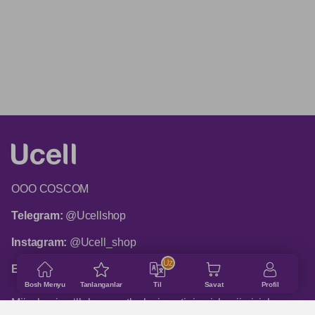
ООО COSCOM
Telegram:
@Ucellshop
Instagram:
@Ucell_shop
Uz
Email:
shop@ucell.uz
Bosh Menyu
Tanlanganlar
Til
Savat
Profil
Mijozlarni qo‘llab-quvvatlash xizmatining ish rejimi: ish