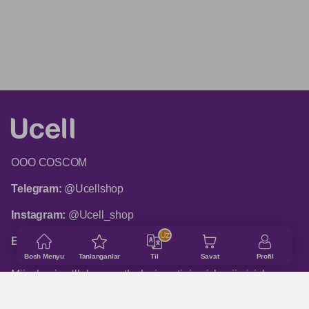
ООО COSCOM
Telegram:
@Ucellshop
Instagram:
@Ucell_shop
Uz
Email:
shop@ucell.uz
Bosh Menyu
Tanlanganlar
Til
Savat
Profil
Mijozlarni qo‘llab-quvvatlash xizmatining ish rejimi: ish
kunlari 9:00 dan 18:00 gacha