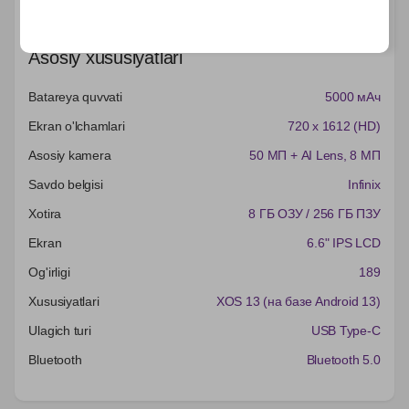
Характеристики
Asosiy xususiyatlari
Batareya quvvati
5000 мАч
Ekran o'lchamlari
720 x 1612 (HD)
Asosiy kamera
50 МП + AI Lens
, 8 МП
Savdo belgisi
Infinix
Xotira
8 ГБ ОЗУ / 256 ГБ ПЗУ
Ekran
6.6" IPS LCD
Og'irligi
189
Xususiyatlari
XOS 13 (на базе Android 13)
Ulagich turi
USB Type-C
Bluetooth
Bluetooth 5.0