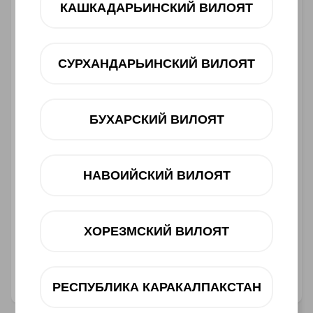
Muddatli to‘lov
КАШКАДАРЬИНСКИЙ ВИЛОЯТ
12 oy
dan 393 000 UZS
СУРХАНДАРЬИНСКИЙ ВИЛОЯТ
Mavjudligini tekshiring
Savatga
БУХАРСКИЙ ВИЛОЯТ
НАВОИЙСКИЙ ВИЛОЯТ
Muddatli to‘lov
ХОРЕЗМСКИЙ ВИЛОЯТ
Telegram orqali bog‘lanish
@ucellshop
РЕСПУБЛИКА КАРАКАЛПАКСТАН