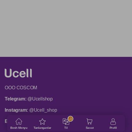
ООО COSCOM
Telegram:
@Ucellshop
Instagram:
@Ucell_shop
Uz
Email:
shop@ucell.uz
Bosh Menyu
Tanlanganlar
Til
Savat
Profil