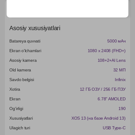
Характеристики
Asosiy xususiyatlari
Batareya quvvati
5000 мАч
Ekran o'lchamlari
1080 x 2408 (FHD+)
Asosiy kamera
108+2+AI Lens
Old kamera
32 МП
Savdo belgisi
Infinix
Xotira
12 ГБ ОЗУ / 256 ГБ ПЗУ
Ekran
6.78" AMOLED
Og'irligi
190
Xususiyatlari
XOS 13 (на базе Android 13)
Ulagich turi
USB Type-C