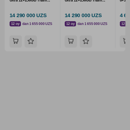
Ultra 12+256GB Titani...
Ultra 12+256GB Titani...
8+128
14 290 000 UZS
14 290 000 UZS
4 6
12 oy
dan 1 655 000 UZS
12 oy
dan 1 655 000 UZS
12 oy