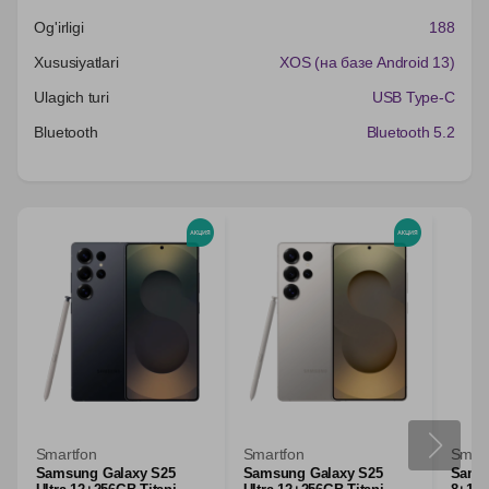
Og'irligi
188
Xususiyatlari
XOS (на базе Android 13)
Ulagich turi
USB Type-C
Bluetooth
Bluetooth 5.2
Smartfon
Smartfon
Smart
Samsung Galaxy S25
Samsung Galaxy S25
Samsu