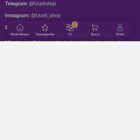
Telegram:
@Ucellshop
Instagram:
@Ucell_shop
Uz
Email:
shop@ucell.uz
Bosh Menyu
Tanlanganlar
Til
Savat
Profil
Mijozlarni qo‘llab-quvvatlash xizmatining ish rejimi: ish
kunlari 9:00 dan 18:00 gacha
ASOSIY BO‘LIMLAR
Qanday buyurtma qilinadi
Do‘konlar manzillari
Qo'shimcha ma'lumot
Trade - in