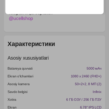
890 000 so'm
Telegram orqali bog‘lanish
@ucellshop
Характеристики
Asosiy xususiyatlari
Batareya quvvati
5000 мАч
Ekran o'lchamlari
1080 x 2460 (FHD+)
Asosiy kamera
50+2+2
, 8 МП (2)
Savdo belgisi
Infinix
Xotira
6 ГБ ОЗУ / 256 ГБ ПЗУ
Ekran
6.78" IPS LCD