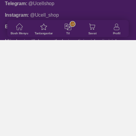
Telegram:
@Ucellshop
Instagram:
@Ucell_shop
Uz
Email:
shop@ucell.uz
Bosh Menyu
Tanlanganlar
Til
Savat
Profil
Mijozlarni qo‘llab-quvvatlash xizmatining ish rejimi: ish
kunlari 9:00 dan 18:00 gacha
ASOSIY BO‘LIMLAR
Qanday buyurtma qilinadi
Do‘konlar manzillari
Qo'shimcha ma'lumot
Trade - in