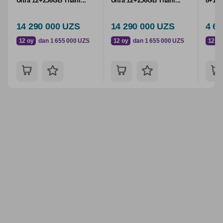
Ultra 12+256GB Titani...
Ultra 12+256GB Titani...
8+128
14 290 000 UZS
14 290 000 UZS
4 6
12 oy
dan 1 655 000 UZS
12 oy
dan 1 655 000 UZS
12 oy