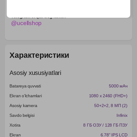
890 000 so'm
Telegram orqali bog‘lanish
@ucellshop
Характеристики
Asosiy xususiyatlari
Batareya quvvati
5000 мАч
Ekran o'lchamlari
1080 x 2460 (FHD+)
Asosiy kamera
50+2+2
, 8 МП (2)
Savdo belgisi
Infinix
Xotira
8 ГБ ОЗУ / 128 ГБ ПЗУ
Ekran
6.78" IPS LCD