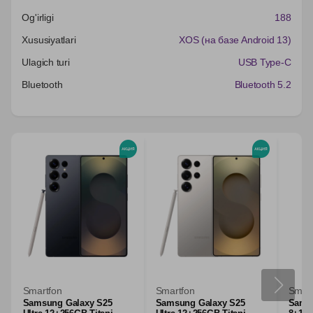
Og'irligi
188
Xususiyatlari
XOS (на базе Android 13)
Ulagich turi
USB Type-C
Bluetooth
Bluetooth 5.2
Smartfon
Smartfon
Smart
Samsung Galaxy S25
Samsung Galaxy S25
Samsu