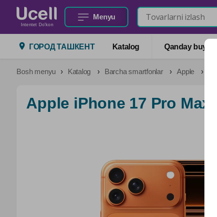
Menyu
Intentet Do'kon
ГОРОД ТАШКЕНТ
Katalog
Qanday buyurtm
Bosh menyu
Katalog
Barcha smartfonlar
Apple
Ap
Apple iPhone 17 Pro Max