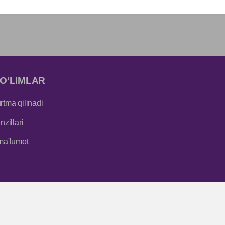
O‘LIMLAR
tma qilinadi
zillari
ma'lumot