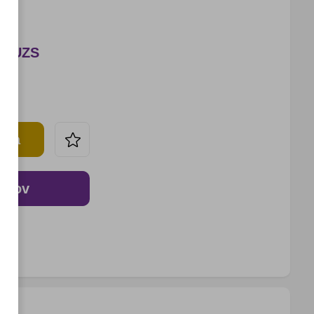
00 UZS
tma
o‘lov