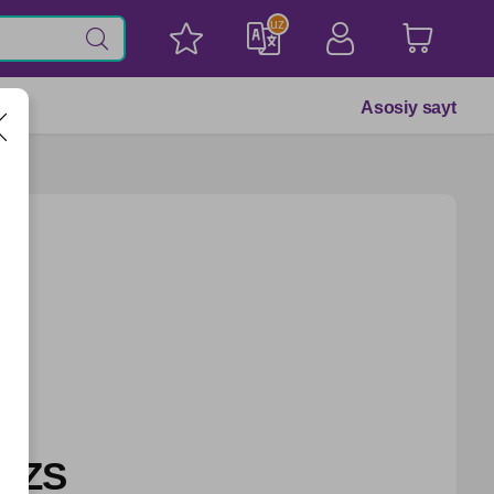
uz
Asosiy sayt
 UZS