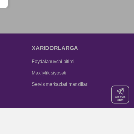
XARIDORLARGA
Foydalanuvchi bitimi
Maxfiylik siyosati
Servis markazlari manzillari
Onlayn-
chat