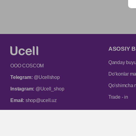
ASOSIY B
Qanday buyur
ООО COSCOM
Do‘konlar man
Telegram:
@Ucellshop
Qo'shimcha 
Instagram:
@Ucell_shop
Trade - in
Email:
shop@ucell.uz
Mijozlarni qo‘llab-quvvatlash xizmatining ish
rejimi: ish kunlari 9:00 dan 18:00 gacha