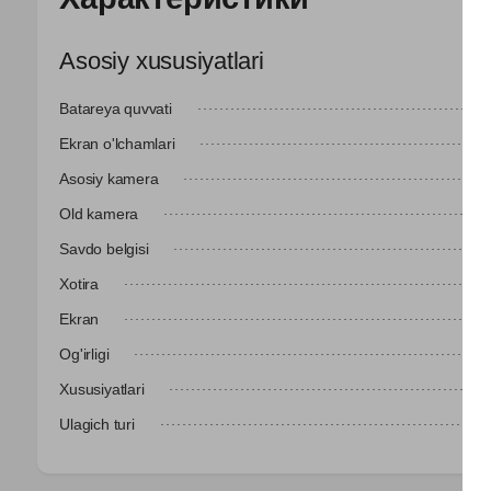
Asosiy xususiyatlari
Batareya quvvati
Ekran o'lchamlari
Asosiy kamera
Old kamera
Savdo belgisi
Xotira
Ekran
Og'irligi
Xususiyatlari
Ulagich turi