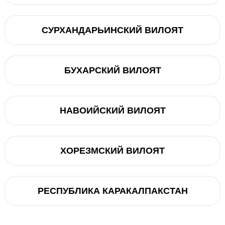
СУРХАНДАРЬИНСКИЙ ВИЛОЯТ
5088 мАч
1320 x 2868
БУХАРСКИЙ ВИЛОЯТ
48+48+48
18 МП
НАВОИЙСКИЙ ВИЛОЯТ
Apple
12 ГБ ОЗУ / 256 ГБ ПЗУ
6.9" OLED
ХОРЕЗМСКИЙ ВИЛОЯТ
233
iOS 26 (С обновлением до iOS 26.1)
РЕСПУБЛИКА КАРАКАЛПАКСТАН
USB-C