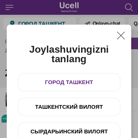
Intentet Do'kon
ГОРОД ТАШКЕНТ
Onlayn-chat
Q
Bosh menyu
Katalog
Barcha smartfonlar
Joylashuvingizni
ZTE
tanlang
ZTE
ГОРОД ТАШКЕНТ
ТАШКЕНТСКИЙ ВИЛОЯТ
ZTE A75 5G 4+128GB Black
1 555 556 UZS
СЫРДАРЬИНСКИЙ ВИЛОЯТ