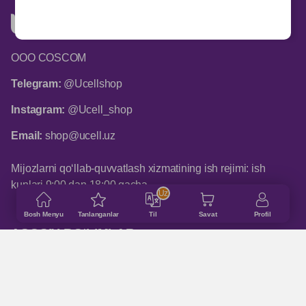
ООО COSCOM
Telegram:
@Ucellshop
Instagram:
@Ucell_shop
Email:
shop@ucell.uz
Mijozlarni qo‘llab-quvvatlash xizmatining ish rejimi: ish
kunlari 9:00 dan 18:00 gacha
Uz
Bosh Menyu
Tanlanganlar
Til
Savat
Profil
ASOSIY BO‘LIMLAR
Qanday buyurtma qilinadi
Do‘konlar manzillari