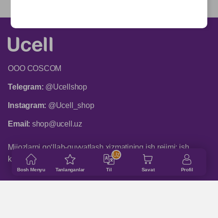
ООО COSCOM
Telegram:
@Ucellshop
Instagram:
@Ucell_shop
Email:
shop@ucell.uz
Mijozlarni qo‘llab-quvvatlash xizmatining ish rejimi: ish
Uz
kunlari 9:00 dan 18:00 gacha
Bosh Menyu
Tanlanganlar
Til
Savat
Profil
ASOSIY BO‘LIMLAR
Qanday buyurtma qilinadi