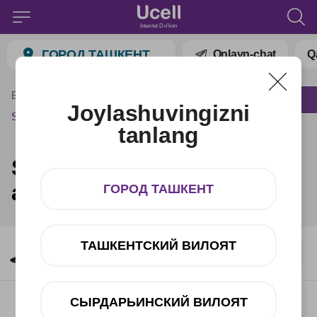
Intentet Do'kon
ГОРОД ТАШКЕНТ
Onlayn-chat
Q
Bosh menyu
Katalog
Joylashuvingizni
Sony PlayStation va aksessuarlar
tanlang
Sony PlayStation va
aksessuarlar
ГОРОД ТАШКЕНТ
ТАШКЕНТСКИЙ ВИЛОЯТ
Sony MX5 Black
СЫРДАРЬИНСКИЙ ВИЛОЯТ