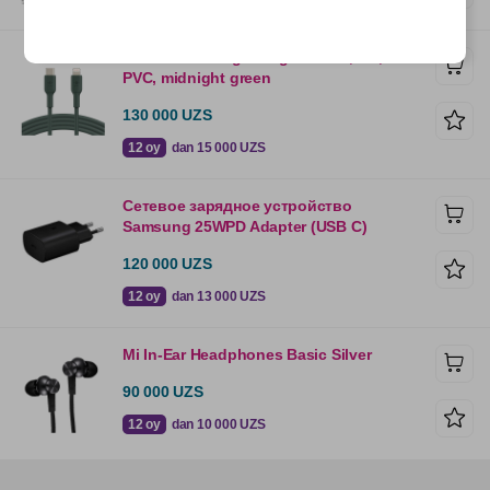
Belkin Cable Lightning - USB-С, 1m,
PVC, midnight green
130 000 UZS
12 oy
dan 15 000 UZS
Сетевое зарядное устройство
Samsung 25WPD Adapter (USB C)
120 000 UZS
12 oy
dan 13 000 UZS
Mi In-Ear Headphones Basic Silver
90 000 UZS
12 oy
dan 10 000 UZS