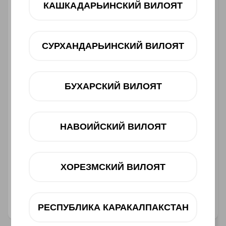
Muddatli to‘lov
КАШКАДАРЬИНСКИЙ ВИЛОЯТ
12 oy
dan 330 000 UZS
СУРХАНДАРЬИНСКИЙ ВИЛОЯТ
Mavjudligini tekshiring
Savatga
БУХАРСКИЙ ВИЛОЯТ
НАВОИЙСКИЙ ВИЛОЯТ
Muddatli to‘lov
ХОРЕЗМСКИЙ ВИЛОЯТ
Telegram orqali bog‘lanish
@ucellshop
РЕСПУБЛИКА КАРАКАЛПАКСТАН