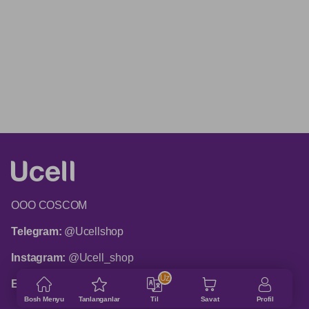
ООО COSCOM
Telegram:
@Ucellshop
Instagram:
@Ucell_shop
Uz
Email:
shop@ucell.uz
Bosh Menyu
Tanlanganlar
Til
Savat
Profil