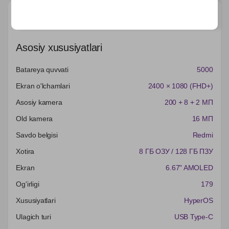
Характеристики
Asosiy xususiyatlari
Batareya quvvati
5000
Ekran o'lchamlari
2400 × 1080 (FHD+)
Asosiy kamera
200 + 8 + 2 МП
Old kamera
16 МП
Savdo belgisi
Redmi
Xotira
8 ГБ ОЗУ / 128 ГБ ПЗУ
Ekran
6.67" AMOLED
Og'irligi
179
Xususiyatlari
HyperOS
Ulagich turi
USB Type-C