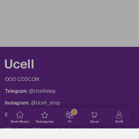
ООО COSCOM
Telegram:
@Ucellshop
Instagram:
@Ucell_shop
Uz
Email:
shop@ucell.uz
Bosh Menyu
Tanlanganlar
Til
Savat
Profil
Mijozlarni qo‘llab-quvvatlash xizmatining ish rejimi: ish
kunlari 9:00 dan 18:00 gacha