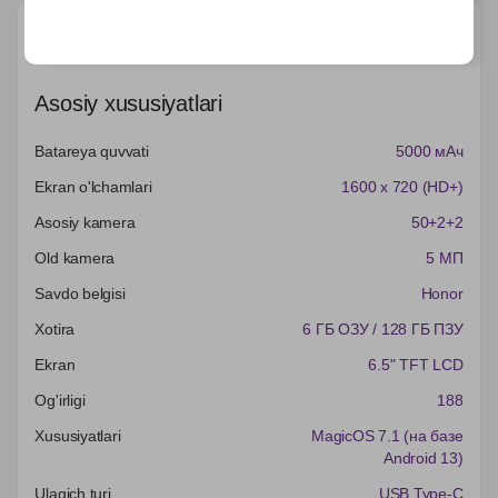
Характеристики
Asosiy xususiyatlari
Batareya quvvati
5000 мАч
Ekran o'lchamlari
1600 x 720 (HD+)
Asosiy kamera
50+2+2
Old kamera
5 МП
Savdo belgisi
Honor
Xotira
6 ГБ ОЗУ / 128 ГБ ПЗУ
Ekran
6.5" TFT LCD
Og'irligi
188
Xususiyatlari
MagicOS 7.1 (на базе
Android 13)
Ulagich turi
USB Type-C