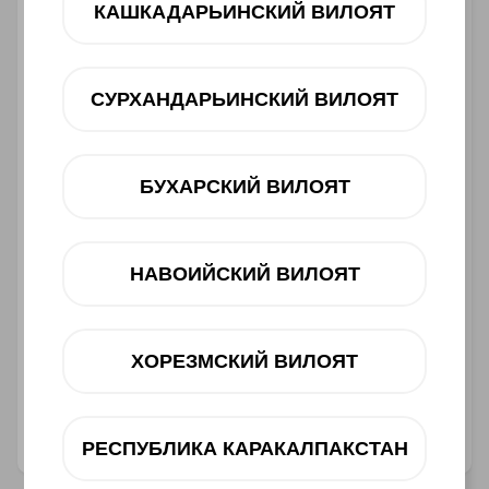
Muddatli to‘lov
КАШКАДАРЬИНСКИЙ ВИЛОЯТ
12 oy
dan 253 000 UZS
СУРХАНДАРЬИНСКИЙ ВИЛОЯТ
Mavjudligini tekshiring
Savatga
БУХАРСКИЙ ВИЛОЯТ
НАВОИЙСКИЙ ВИЛОЯТ
Muddatli to‘lov
ХОРЕЗМСКИЙ ВИЛОЯТ
Telegram orqali bog‘lanish
@ucellshop
РЕСПУБЛИКА КАРАКАЛПАКСТАН