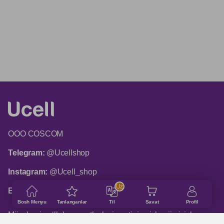
ООО COSCOM
Telegram:
@Ucellshop
Instagram:
@Ucell_shop
Uz
Email:
shop@ucell.uz
Bosh Menyu
Tanlanganlar
Til
Savat
Profil
Mijozlarni qo‘llab-quvvatlash xizmatining ish rejimi: ish