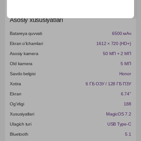
Характеристики
Asosiy xususiyatlari
Batareya quvvati
6500 мАч
Ekran o'lchamlari
1612 × 720 (HD+)
Asosiy kamera
50 МП + 2 МП
Old kamera
5 МП
Savdo belgisi
Honor
Xotira
6 ГБ ОЗУ / 128 ГБ ПЗУ
Ekran
6.74''
Og'irligi
188
Xususiyatlari
MagicOS 7.2
Ulagich turi
USB Type-C
Bluetooth
5.1